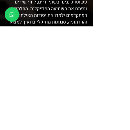
פשוטות, נגינה בשתי ידיים, ליווי שירים
ונפתח את השמיעה המוזיקלית. התלמידים
המתקדמים ילמדו את יסודות האילתור
וההרמוניה, סגנונות מוזיקליים ואיך למצוא
את ה"אני" הייחודי שלהם בנגינה.
לחצו כאן לקביעת השיעור הראשון שלכם
© צח פסטרנק // סטודיו למוזיקה //
קהילת ונציה 12, ת"א //
050-796-3250
הצהרת נגישות
Wix
it
אתרי וויקס איכותיים