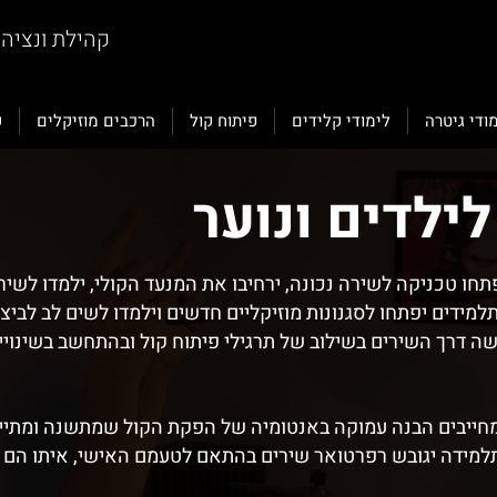
קהילת ונציה 12, ת"א //
ודי גיטרה
לימודי קלידים
פיתוח קול
הרכבים מוזיקלים
ק
לילדים ונוער
תחו טכניקה לשירה נכונה, ירחיבו את המנעד הקולי, ילמדו לשיר 
למידים יפתחו לסגנונות מוזיקליים חדשים וילמדו לשים לב לביצ
ה דרך השירים בשילוב של תרגילי פיתוח קול ובהתחשב בשינויי
ר מחייבים הבנה עמוקה באנטומיה של הפקת הקול שמתשנה ומתייצ
תלמידה יגובש רפרטואר שירים בהתאם לטעמם האישי, איתו הם יו